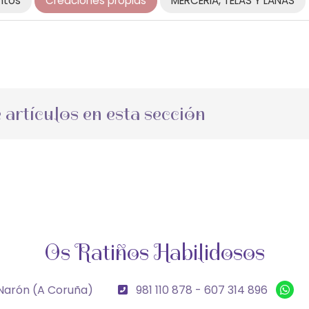
ntos
Creaciones propias
MERCERIA, TELAS Y LANAS
rtículos en esta sección
Os Ratiños Habilidosos
Narón
(A Coruña)
981 110 878
-
607 314 896