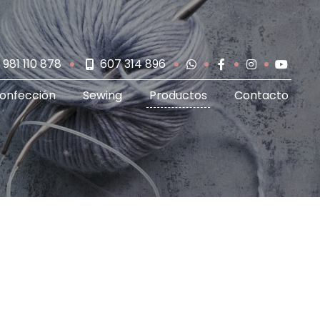
981 110 878
607 314 896
onfección
Sewing
Productos
Contacto